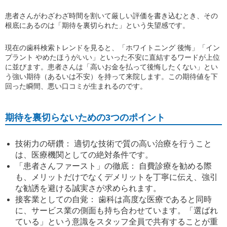
患者さんがわざわざ時間を割いて厳しい評価を書き込むとき、その
根底にあるのは「期待を裏切られた」という失望感です。
現在の歯科検索トレンドを見ると、「ホワイトニング 後悔」「イン
プラント やめたほうがいい」といった不安に直結するワードが上位
に並びます。患者さんは「高いお金を払って後悔したくない」とい
う強い期待（あるいは不安）を持って来院します。この期待値を下
回った瞬間、悪い口コミが生まれるのです。
期待を裏切らないための3つのポイント
技術力の研鑽： 適切な技術で質の高い治療を行うこと
は、医療機関としての絶対条件です。
「患者さんファースト」の徹底： 自費診療を勧める際
も、メリットだけでなくデメリットを丁寧に伝え、強引
な勧誘を避ける誠実さが求められます。
接客業としての自覚： 歯科は高度な医療であると同時
に、サービス業の側面も持ち合わせています。「選ばれ
ている」という意識をスタッフ全員で共有することが重