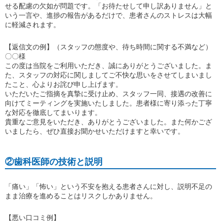
せる配慮の欠如が問題です。「お待たせして申し訳ありません」と
いう一言や、進捗の報告があるだけで、患者さんのストレスは大幅
に軽減されます。
【返信文の例】（スタッフの態度や、待ち時間に関する不満など）
〇〇様
この度は当院をご利用いただき、誠にありがとうございました。ま
た、スタッフの対応に関しましてご不快な思いをさせてしまいまし
たこと、心よりお詫び申し上げます。
いただいたご指摘を真摯に受け止め、スタッフ一同、接遇の改善に
向けてミーティングを実施いたしました。患者様に寄り添った丁寧
な対応を徹底してまいります。
貴重なご意見をいただき、ありがとうございました。また何かござ
いましたら、ぜひ直接お聞かせいただけますと幸いです。
②歯科医師の技術と説明
「痛い」「怖い」という不安を抱える患者さんに対し、説明不足の
まま治療を進めることはリスクしかありません。
【悪い口コミ例】