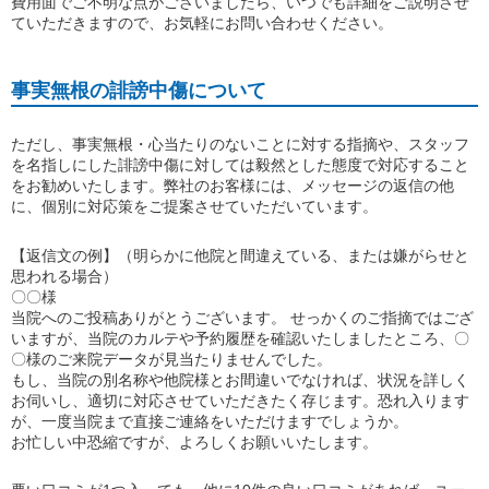
費用面でご不明な点がございましたら、いつでも詳細をご説明させ
ていただきますので、お気軽にお問い合わせください。
事実無根の誹謗中傷について
ただし、事実無根・心当たりのないことに対する指摘や、スタッフ
を名指しにした誹謗中傷に対しては毅然とした態度で対応すること
をお勧めいたします。弊社のお客様には、メッセージの返信の他
に、個別に対応策をご提案させていただいています。
【返信文の例】（明らかに他院と間違えている、または嫌がらせと
思われる場合）
〇〇様
当院へのご投稿ありがとうございます。 せっかくのご指摘ではござ
いますが、当院のカルテや予約履歴を確認いたしましたところ、〇
〇様のご来院データが見当たりませんでした。
もし、当院の別名称や他院様とお間違いでなければ、状況を詳しく
お伺いし、適切に対応させていただきたく存じます。恐れ入ります
が、一度当院まで直接ご連絡をいただけますでしょうか。
お忙しい中恐縮ですが、よろしくお願いいたします。