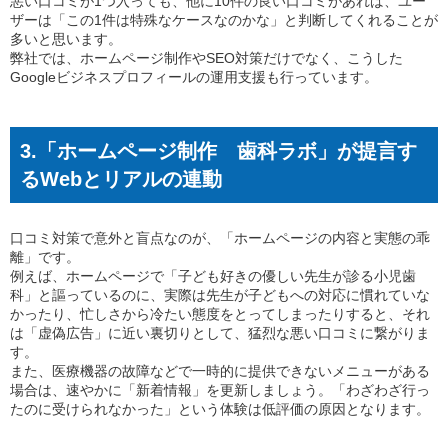
悪い口コミが1つ入っても、他に10件の良い口コミがあれば、ユー
ザーは「この1件は特殊なケースなのかな」と判断してくれることが
多いと思います。
弊社では、ホームページ制作やSEO対策だけでなく、こうした
Googleビジネスプロフィールの運用支援も行っています。
3.「ホームページ制作 歯科ラボ」が提言す
るWebとリアルの連動
口コミ対策で意外と盲点なのが、「ホームページの内容と実態の乖
離」です。
例えば、ホームページで「子ども好きの優しい先生が診る小児歯
科」と謳っているのに、実際は先生が子どもへの対応に慣れていな
かったり、忙しさから冷たい態度をとってしまったりすると、それ
は「虚偽広告」に近い裏切りとして、猛烈な悪い口コミに繋がりま
す。
また、医療機器の故障などで一時的に提供できないメニューがある
場合は、速やかに「新着情報」を更新しましょう。「わざわざ行っ
たのに受けられなかった」という体験は低評価の原因となります。