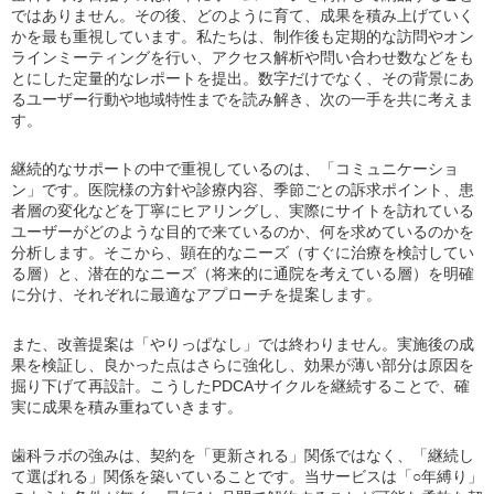
ではありません。その後、どのように育て、成果を積み上げていく
かを最も重視しています。私たちは、制作後も定期的な訪問やオン
ラインミーティングを行い、アクセス解析や問い合わせ数などをも
とにした定量的なレポートを提出。数字だけでなく、その背景にあ
るユーザー行動や地域特性までを読み解き、次の一手を共に考えま
す。
継続的なサポートの中で重視しているのは、「コミュニケーショ
ン」です。医院様の方針や診療内容、季節ごとの訴求ポイント、患
者層の変化などを丁寧にヒアリングし、実際にサイトを訪れている
ユーザーがどのような目的で来ているのか、何を求めているのかを
分析します。そこから、顕在的なニーズ（すぐに治療を検討してい
る層）と、潜在的なニーズ（将来的に通院を考えている層）を明確
に分け、それぞれに最適なアプローチを提案します。
また、改善提案は「やりっぱなし」では終わりません。実施後の成
果を検証し、良かった点はさらに強化し、効果が薄い部分は原因を
掘り下げて再設計。こうしたPDCAサイクルを継続することで、確
実に成果を積み重ねていきます。
歯科ラボの強みは、契約を「更新される」関係ではなく、「継続し
て選ばれる」関係を築いていることです。当サービスは「○年縛り」