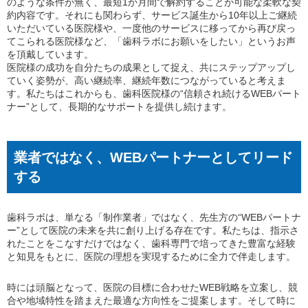
のような条件が無く、最短1か月間で解約することが可能な柔軟な契
約内容です。それにも関わらず、サービス誕生から10年以上ご継続
いただいている医院様や、一度他のサービスに移ってから再び戻っ
てこられる医院様など、「歯科ラボにお願いをしたい」というお声
を頂戴しています。
医院様の成功を自分たちの成果として捉え、共にステップアップし
ていく姿勢が、高い継続率、継続年数につながっていると考えま
す。私たちはこれからも、歯科医院様の“信頼され続けるWEBパート
ナー”として、長期的なサポートを提供し続けます。
業者ではなく、WEBパートナーとしてリード
する
歯科ラボは、単なる「制作業者」ではなく、先生方の“WEBパートナ
ー”として医院の未来を共に創り上げる存在です。私たちは、指示さ
れたことをこなすだけではなく、歯科専門で培ってきた豊富な経験
と知見をもとに、医院の理想を実現するために全力で伴走します。
時には頭脳となって、医院の目標に合わせたWEB戦略を立案し、競
合や地域特性を踏まえた最適な方向性をご提案します。そして時に