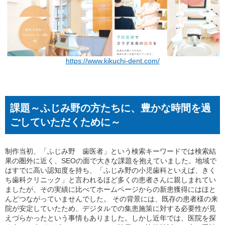
https://www.kikuchi-dent.com/
課題～ふじみ野の方たちに、豊かな時間を過
ごしていただくために～
制作当初、「ふじみ野 歯医者」という検索キーワードでは検索結
果の圏外に近く、SEOの面で大きな課題を抱えていました。地域で
はすでに高い認知度を持ち、「ふじみ野の小児歯科といえば、きく
ち歯科クリニック」と言われるほど多くの患者さんに親しまれてい
ましたが、その実績に比べてホームページからの新患獲得にはほと
んどつながっていませんでした。 その背景には、既存の患者様の来
院が安定していたため、デジタルでの集患施策に対する必要性が見
えづらかったという事情もありました。しかし近年では、医院を探