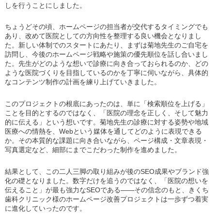
しを行うことにしました。
ちょうどその頃、ホームページの担当者が交代するタイミングでも
あり、改めて医院としての方向性を整理する良い機会となりまし
た。新しい体制でのスタートにあたり、まずは菊地先生のご自宅を
訪問し、今後のホームページ戦略や施策の優先順位を話し合いまし
た。先生がどのような想いで診療に向き合っておられるのか、どの
ような医院づくりを目指しているのかを丁寧に伺いながら、具体的
なコンテンツ制作の計画を練り上げていきました。
このプロジェクトの根底にあったのは、単に「検索順位を上げる」
ことを目的とするのではなく、「医院の理念を正しく、そして魅力
的に伝える」という想いです。菊地先生の診療に対する姿勢や地域
医療への情熱を、Webという媒体を通してどのように表現できる
か。その本質的な課題に向き合いながら、ページ構成・文章表現・
写真選定など、細部にまでこだわった制作を進めました。
結果として、この二人三脚の取り組みが後のSEO成果やブランド強
化の礎となりました。数字だけを追うのではなく、「医院の想いを
伝えること」が最も強力なSEOである――その信念のもと、きくち
歯科クリニック様のホームページ改善プロジェクトは一歩ずつ着実
に進化していったのです。