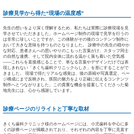
診療見学から得た“現場の温度感”
先生の想いをより深く理解するため、私たちは実際に診療現場を見
学させていただきました。ホームページ制作の現場で見学を行うの
は非常に珍しいことですが、この体験がその後のコンテンツ制作に
おいて大きな意味を持つものとなりました。 診療中の先生の穏やか
な対応、患者さんへの思いやりのこもった言葉がけ、スタッフ同士
の自然な連携、そして院内全体に流れる温かく落ち着いた空気感
——これらを直接感じることで、単なる言葉やデザインだけでは表
現しきれない「きくち歯科クリニックらしさ」を形にすることがで
きました。 現場で得たリアルな感覚は、後の原稿や写真選定、ペー
ジ構成にまで反映され、医院の魅力をより正確に伝えるコンテンツ
制作へとつながりました。この貴重な機会を提案してくださった菊
地先生には、心から感謝しています。
診療ページのリライトと丁寧な取材
きくち歯科クリニック様のホームページには、小児歯科を中心に多
くの診療ページが掲載されており、それぞれの内容を丁寧に見直す