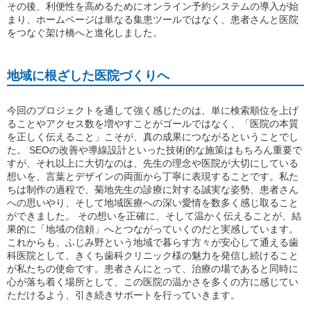
その後、利便性を高めるためにオンライン予約システムの導入が始
まり、ホームページは単なる集患ツールではなく、患者さんと医院
をつなぐ架け橋へと進化しました。
地域に根ざした医院づくりへ
今回のプロジェクトを通して強く感じたのは、単に検索順位を上げ
ることやアクセス数を増やすことがゴールではなく、「医院の本質
を正しく伝えること」こそが、真の成果につながるということでし
た。 SEOの改善や導線設計といった技術的な施策はもちろん重要で
すが、それ以上に大切なのは、先生の理念や医院が大切にしている
想いを、言葉とデザインの両面から丁寧に表現することです。私た
ちは制作の過程で、菊地先生の診療に対する誠実な姿勢、患者さん
への思いやり、そして地域医療への深い愛情を数多く感じ取ること
ができました。 その想いを正確に、そして温かく伝えることが、結
果的に「地域の信頼」へとつながっていくのだと実感しています。
これからも、ふじみ野という地域で暮らす方々が安心して通える歯
科医院として、きくち歯科クリニック様の魅力を発信し続けること
が私たちの使命です。患者さんにとって、治療の場であると同時に
心が落ち着く場所として、この医院の温かさを多くの方に感じてい
ただけるよう、引き続きサポートを行っていきます。