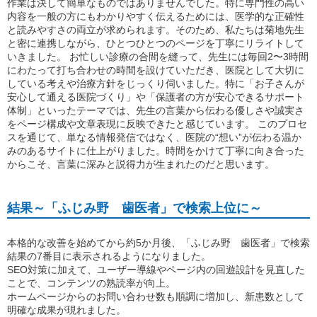
作業は決して簡単なものではありませんでした。特に専門性の高い
内容を一般の方にもわかりやすく伝えるためには、医学的な正確性
と読みやすさの両立が求められます。そのため、私たちは菊地先生
と密に連携しながら、ひとつひとつのページを丁寧にリライトして
いきました。 お忙しい診療の合間を縫って、先生には毎回2〜3時間
にわたって打ち合わせの時間を設けていただき、医院として大切に
している考えや治療方針をじっくり伺いました。特に「お子さんが
安心して通える医院づくり」や「保護者の方が安心できるサポート
体制」といったテーマでは、先生の言葉から伝わる優しさや誠実さ
をページ構成や文章表現に反映できたと感じています。 このプロセ
スを通じて、単なる情報発信ではなく、医院の“想い”が伝わる温か
みのあるサイトに仕上がりました。時間をかけて丁寧に向き合った
からこそ、言葉に深みと説得力が生まれたのだと思います。
結果～「ふじみ野 歯医者」で検索上位に～
本格的な改善を始めてから約5か月後、「ふじみ野 歯医者」で検索
結果の7番目に表示されるようになりました。
SEO対策に加えて、ユーザー導線やページ内の回遊設計を見直した
ことで、コンテンツの熟読率が向上。
ホームページからのお問い合わせ数も順調に増加し、新患数として
明確な成果が現れました。