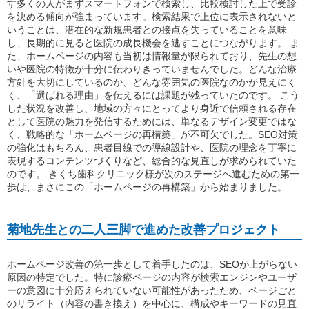
す多くの人がまずスマートフォンで検索し、比較検討した上で受診
を決める傾向が強まっています。検索結果で上位に表示されないと
いうことは、潜在的な新規患者との接点を失っていることを意味
し、長期的に見ると医院の成長機会を逃すことにつながります。 ま
た、ホームページの内容も当初は情報量が限られており、先生の想
いや医院の特徴が十分に伝わりきっていませんでした。どんな治療
方針を大切にしているのか、どんな雰囲気の医院なのかが見えにく
く、「選ばれる理由」を伝えるには課題が残っていたのです。 こう
した状況を改善し、地域の方々にとってより身近で信頼される存在
として医院の魅力を発信するためには、単なるデザイン変更ではな
く、戦略的な「ホームページの再構築」が不可欠でした。SEO対策
の強化はもちろん、患者目線での導線設計や、医院の理念を丁寧に
表現するコンテンツづくりなど、総合的な見直しが求められていた
のです。 きくち歯科クリニック様が次のステージへ進むための第一
歩は、まさにこの「ホームページの再構築」から始まりました。
菊地先生との二人三脚で進めた改善プロジェクト
ホームページ改善の第一歩として着手したのは、SEOが上がらない
原因の特定でした。特に診療ページの内容が検索エンジンやユーザ
ーの意図に十分応えられていない可能性があったため、ページごと
のリライト（内容の書き換え）を中心に、構成やキーワードの見直