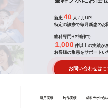
歯科ラボにお任
40
新患
人 / 月UP!
特定の診療で
毎月新患のお
歯科専門HP制作で
1,000
件以上の実績が
お客様の集患をサポートい
お問い合わせはこ
運用実績
制作実績
歯科ラボの強